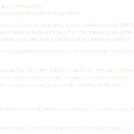
ma anonimizada); e
 armazenada de forma criptografada).
 dados de sua conta quando acessa a plataforma da CURSO C
 sua conexão de rede, endereço IP e informações sobre como 
rimorá-los e para sua proteção contra fraudes ou hackers.
mos seus dados pessoais em outros casos, como promoções e
 política não tratar dados sensíveis, aqueles dados pessoa
to ou a organização de caráter religioso, filosófico ou polític
ado a uma pessoa natural; nem de menores de 18 anos.
ender, prestar, desenvolver e melhorar os produtos e servi
samos suas informações pessoais para receber e organizar 