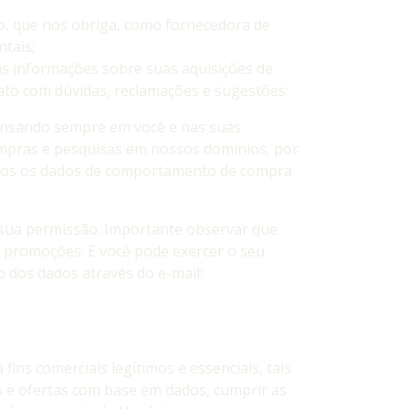
lo, que nos obriga, como fornecedora de
tais;
as informações sobre suas aquisições de
ato com dúvidas, reclamações e sugestões;
 pensando sempre em você e nas suas
mpras e pesquisas em nossos domínios, por
amos os dados de comportamento de compra
 sua permissão. Importante observar que
s promoções. E você pode exercer o seu
 dos dados através do e-mail:
ns comerciais legítimos e essenciais, tais
 e ofertas com base em dados, cumprir as