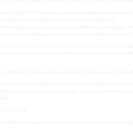
ocê sobre pedidos, produtos, serviços e ofertas promocion
ços da CURSO CEI. Usamos suas informações pessoais para of
abilidade e a efetividade dos Serviços da CURSO CEI.
informações pessoais para cumprir determinações legais. P
 e as informações para verificação de identidade e outros f
comunicarmos com você com relação aos Serviços da CURSO C
s importantes para sua experiência como usuário e indican
e detectar fraude e abuso a fim de proteger a segurança dos
tar suas informações pessoais em uma finalidade específi
lidade específica, você pode revogar o seu consentimento
fica.
S PESSOAIS
m cuidado e segurança, importante lembrar que existem algu