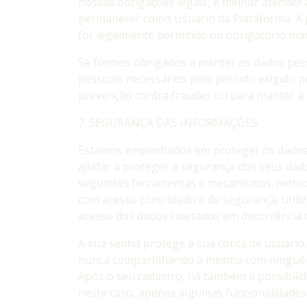
nossas obrigações legais, e melhor atender
permanecer como Usuário da Plataforma. A p
for legalmente permitido ou obrigatório ma
Se formos obrigados a manter os dados pessoa
pessoais necessários pelo período exigido pe
prevenção contra fraudes ou para manter a
7. SEGURANÇA DAS INFORMAÇÕES
Estamos empenhados em proteger os dados p
ajudar a proteger a segurança dos seus dad
seguintes ferramentas e mecanismos: métod
com acesso controlado e de segurança; utili
acesso dos dados coletados em decorrência d
A sua senha protege a sua conta de usuário,
nunca compartilhando a mesma com ninguém, 
Após o seu cadastro, há também a possibilid
neste caso, apenas algumas funcionalidades 