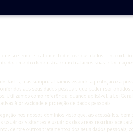
por isso sempre tratamos todos os seus dados com cuidado 
ente documento demonstra como tratamos suas informações p
 dados, mas sempre atuamos visando a proteção e a privaci
conferidos aos seus dados pessoais que podem ser obtidos q
s. Utilizamos como referência, quando aplicável, a Lei Gera
ativas à privacidade e proteção de dados pessoais.
navegação nos nossos domínios visto que, ao acessá-los, bem c
usuários visitantes e usuários das áreas restritas aceitarão
to, dentre outros tratamentos dos seus dados pessoais, co