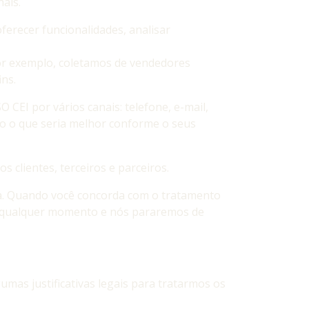
ais.
erecer funcionalidades, analisar
or exemplo, coletamos de vendedores
ins.
EI por vários canais: telefone, e-mail,
do o que seria melhor conforme o seus
 clientes, terceiros e parceiros.
ca. Quando você concorda com o tratamento
 a qualquer momento e nós pararemos de
mas justificativas legais para tratarmos os