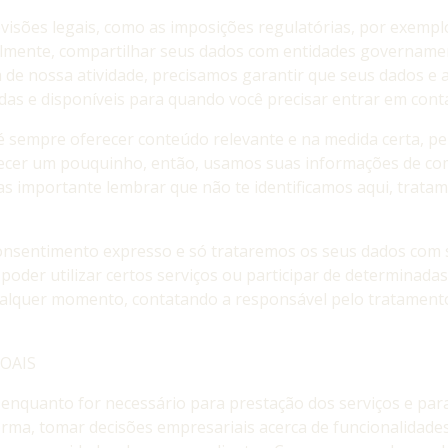
visões legais, como as imposições regulatórias, por exemp
almente, compartilhar seus dados com entidades governamen
 de nossa atividade, precisamos garantir que seus dados e 
das e disponíveis para quando você precisar entrar em cont
I é sempre oferecer conteúdo relevante e na medida certa,
nhecer um pouquinho, então, usamos suas informações de co
s importante lembrar que não te identificamos aqui, trat
consentimento expresso e só trataremos os seus dados com
poder utilizar certos serviços ou participar de determinada
ualquer momento, contatando a responsável pelo tratamento
OAIS
quanto for necessário para prestação dos serviços e para fi
a, tomar decisões empresariais acerca de funcionalidades