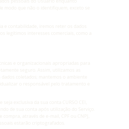
dados pessoais do Usuário enquanto
e modo que não o identifiquem, exceto se
ia e contabilidade, iremos reter os dados
os legítimos interesses comerciais, como a
icas e organizacionais apropriadas para
tamente seguro. Assim, utilizamos as
s dados coletados; mantemos o ambiente
idualizar o responsável pelo tratamento e
e seja exclusiva da sua conta CURSO CEI,
o de sua conta após utilização do Serviço.
e compra, através de e-mail, CPF ou CNPJ,
ssoais estarão criptografados.