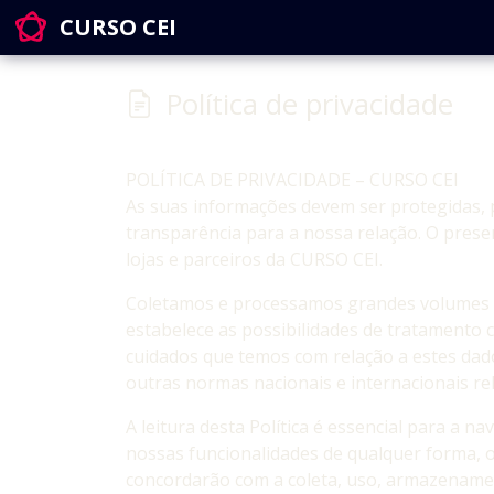
CURSO CEI
Política de privacidade
POLÍTICA DE PRIVACIDADE – CURSO CEI
As suas informações devem ser protegidas, 
transparência para a nossa relação. O pres
lojas e parceiros da CURSO CEI.
Coletamos e processamos grandes volumes de
estabelece as possibilidades de tratamento 
cuidados que temos com relação a estes dado
outras normas nacionais e internacionais rel
A leitura desta Política é essencial para a 
nossas funcionalidades de qualquer forma, os 
concordarão com a coleta, uso, armazenamen