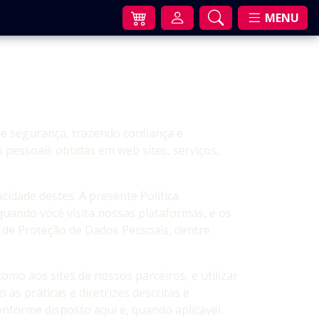
MENU
e segurança, trazendo confiança e
essoais obtidas em web sites, serviços,
dade destes. A presente Política
uando você visita nossas plataformas, e os
l de Proteção de Dados Pessoais, dentre
omo aos sites de nossos parceiros, e utilizar
 as práticas e diretrizes descritas e
nforme disposto aqui e, quando aplicável,