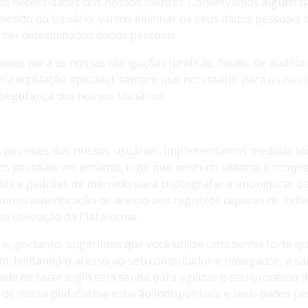
 as necessidades dos nossos clientes. Conservamos alguns 
edido do Usuário, vamos eliminar os seus dados pessoais d
nter determinados dados pessoais.
is para as nossas obrigações jurídicas, fiscais, de auditor
la legislação aplicável, sempre que necessário para os noss
 segurança dos nossos Usuários.
essoais dos nossos usuários. Implementamos medidas técn
os pessoais; no entanto, note que nenhum sistema é comple
os e padrões de mercado para criptografar e anonimizar o
zamos autenticação de acesso aos registros capazes de indiv
a utilização da Plataforma.
 e, portanto, sugerimos que você utilize uma senha forte qu
limitando o acesso ao seu computador e navegador, e saind
ade de fazer login sem senha para agilizar o seu processo d
de nossa plataforma estarão indisponíveis e seus dados pe