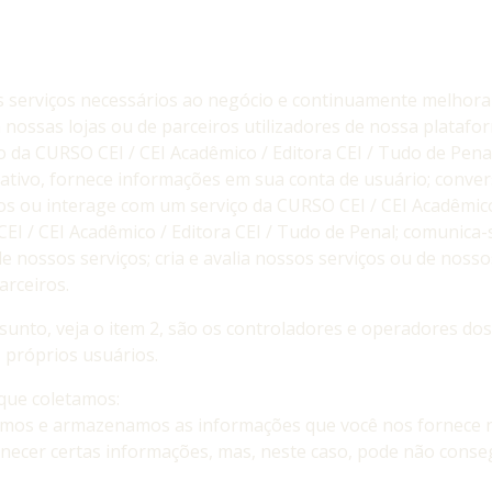
 serviços necessários ao negócio e continuamente melhora
nossas lojas ou de parceiros utilizadores de nossa platafo
o da CURSO CEI / CEI Acadêmico / Editora CEI / Tudo de Pena
icativo, fornece informações em sua conta de usuário; conv
os ou interage com um serviço da CURSO CEI / CEI Acadêmico 
I / CEI Acadêmico / Editora CEI / Tudo de Penal; comunica-
nossos serviços; cria e avalia nossos serviços ou de nossos
arceiros.
sunto, veja o item 2, são os controladores e operadores dos
 próprios usuários.
 que coletamos:
emos e armazenamos as informações que você nos fornece 
necer certas informações, mas, neste caso, pode não conseg